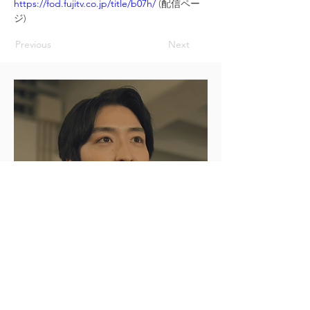
https://fod.fujitv.co.jp/title/b07h/
 (配信ペー
ジ)
Previous
Next