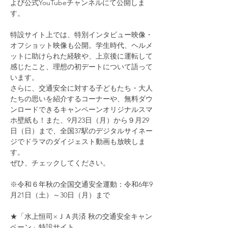
よび公式YouTubeチャンネルにて公開しま
す。
特設サイト上では、特別インタビュー映像・
オフショット映像も公開。学生時代、ヘルメ
ットに助けられた経験や、上京後に運転して
感じたこと、理想の初デートについて語って
います。
さらに、交通安全に対する子どもたち・大人
たちの思いを紹介するコーナーや、無料ダウ
ンロードできるキャンペーンオリジナルスマ
ホ壁紙も！また、9月23日（月）から９月29
日（日）まで、全国37駅のデジタルサイネー
ジでドラマのダイジェスト動画も放映しま
す。
ぜひ、チェックしてください。
※令和６年秋の全国交通安全運動：令和6年9
月21日（土）～30日（月）まで
★「水上恒司×ＪＡ共済 秋の交通安全キャン
ペーン」特設サイト